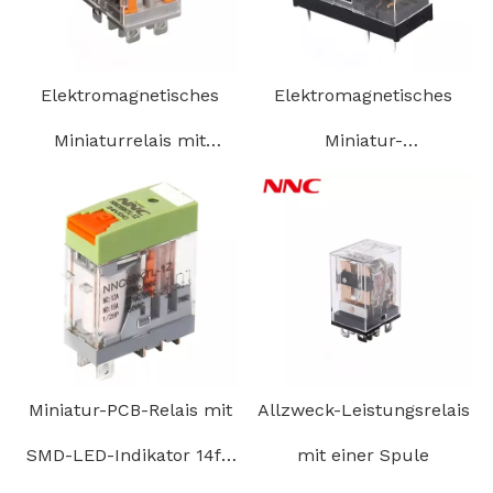
Elektromagnetisches
Elektromagnetisches
Miniaturrelais mit
Miniatur-
abschließbarer Testtaste
Hochleistungsrelais mit
3,5 mm/5 mm Pin-
Klemmung
Miniatur-PCB-Relais mit
Allzweck-Leistungsrelais
SMD-LED-Indikator 14ft-
mit einer Spule