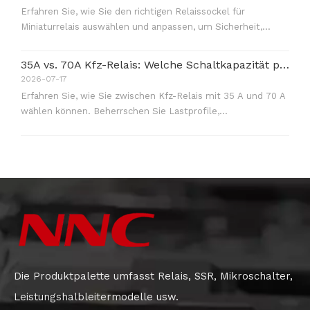
elektromechanischen Relais bieten Halbleiterrelais (SSRs)
Erfahren Sie, wie Sie den richtigen Relaissockel für
eine unbegrenzte Lebensdauer.
Miniaturrelais auswählen und anpassen, um Sicherheit,
Zuverlässigkeit und Konformität in Industrieschalttafeln zu
gewährleisten.
35A vs. 70A Kfz-Relais: Welche Schaltkapazität passt zu Fahrzeuglasten?
2026-07-17
Erfahren Sie, wie Sie zwischen Kfz-Relais mit 35 A und 70 A
wählen können. Beherrschen Sie Lastprofile,
Verkabelungsanforderungen und Spezifikationen, um
Stromausfälle zu verhindern.
Die Produktpalette umfasst Relais, SSR, Mikroschalter,
Leistungshalbleitermodelle usw.