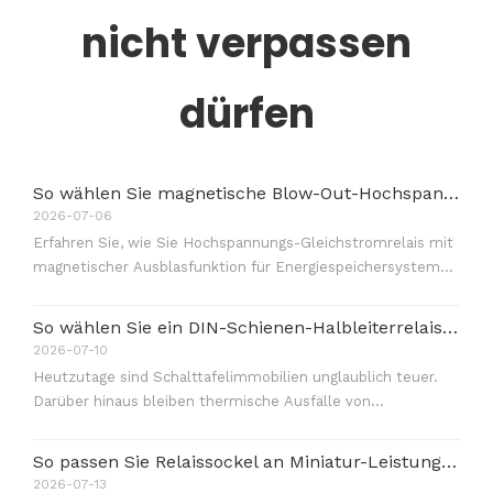
nicht verpassen
dürfen
So wählen Sie magnetische Blow-Out-Hochspannungsrelais für die Energiespeicherung aus
2026-07-06
Erfahren Sie, wie Sie Hochspannungs-Gleichstromrelais mit
magnetischer Ausblasfunktion für Energiespeichersysteme
spezifizieren und sie mit gasgefüllten Alternativen
vergleichen.
So wählen Sie ein DIN-Schienen-Halbleiterrelais für Schalttafeln aus
2026-07-10
Heutzutage sind Schalttafelimmobilien unglaublich teuer.
Darüber hinaus bleiben thermische Ausfälle von
Komponenten kostspielig. Der Übergang zur
Festkörpertechnologie erfordert eine präzise
So passen Sie Relaissockel an Miniatur-Leistungsrelais an
Komponentenauswahl. Im Gegensatz zu älteren
2026-07-13