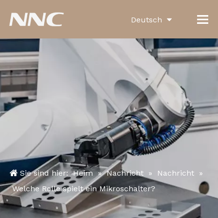
Deutsch
English
العربية
Français
Pусский
Español
Português
Italiano
Sie sind hier:
Heim
»
Nachricht
»
Nachricht
»
한국어
Welche Rolle spielt ein Mikroschalter?
Türk dili