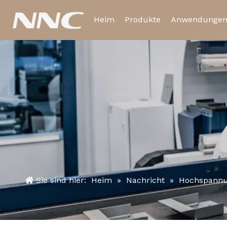
Heim
Produkte
Anwendunge
Elektromagnetisches Rela
Zeitrelais
Sie sind hier:
Heim
»
Nachricht
»
Hochspannun