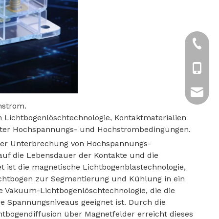
+86-57
+86-13
tony.ch
hstrom.
n Lichtbogenlöschtechnologie, Kontaktmaterialien
 unter Hochspannungs- und Hochstrombedingungen.
 der Unterbrechung von Hochspannungs-
 auf die Lebensdauer der Kontakte und die
t ist die magnetische Lichtbogenblastechnologie,
Lichtbogen zur Segmentierung und Kühlung in ein
die Vakuum-Lichtbogenlöschtechnologie, die die
e Spannungsniveaus geeignet ist. Durch die
bogendiffusion über Magnetfelder erreicht dieses