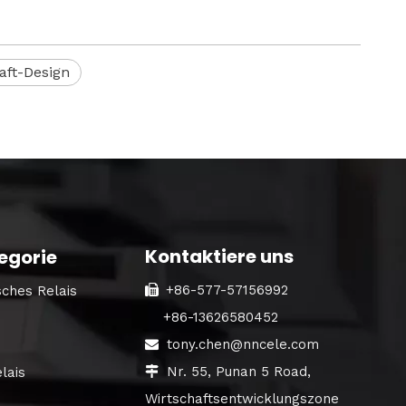
aft-Design
Kontaktiere uns
egorie
+86-577-57156992
ches Relais

+86-13626580452
tony.chen@nncele.com

Nr. 55, Punan 5 Road,
lais

Wirtschaftsentwicklungszone