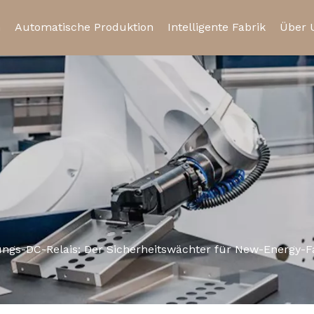
n
Automatische Produktion
Intelligente Fabrik
Über 
is
Halbleiterrelais
Kfz-Relais
Urku
Relaissockel
Mikroschalter
gs-DC-Relais: Der Sicherheitswächter für New-Energy-F