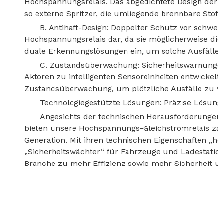
Hochspannungsrelais. Das abgedichtete Design de
so externe Spritzer, die umliegende brennbare Sto
B. Antihaft-Design: Doppelter Schutz vor schwe
Hochspannungsrelais dar, da sie möglicherweise di
duale Erkennungslösungen ein, um solche Ausfäll
C. Zustandsüberwachung: Sicherheitswarnunge
Aktoren zu intelligenten Sensoreinheiten entwick
Zustandsüberwachung, um plötzliche Ausfälle zu 
Technologiegestützte Lösungen: Präzise Lösu
Angesichts der technischen Herausforderunge
bieten unsere Hochspannungs-Gleichstromrelais zah
Generation. Mit ihren technischen Eigenschaften „h
„Sicherheitswächter“ für Fahrzeuge und Ladestati
Branche zu mehr Effizienz sowie mehr Sicherheit u