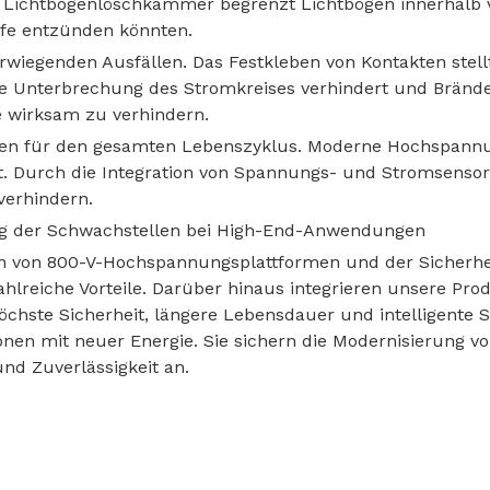
r Lichtbogenlöschkammer begrenzt Lichtbögen innerhalb 
ffe entzünden könnten.
rwiegenden Ausfällen. Das Festkleben von Kontakten stellt
e Unterbrechung des Stromkreises verhindert und Brände 
e wirksam zu verhindern.
n für den gesamten Lebenszyklus. Moderne Hochspannun
elt. Durch die Integration von Spannungs- und Stromsens
verhindern.
ng der Schwachstellen bei High-End-Anwendungen
n von 800-V-Hochspannungsplattformen und der Sicherh
lreiche Vorteile. Darüber hinaus integrieren unsere Prod
öchste Sicherheit, längere Lebensdauer und intelligente 
onen mit neuer Energie. Sie sichern die Modernisierung 
nd Zuverlässigkeit an.