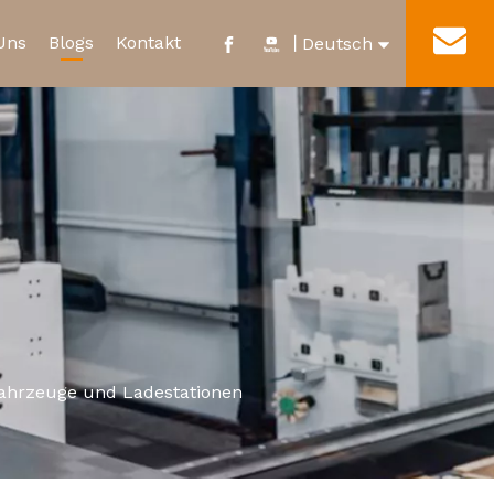
Uns
Blogs
Kontakt
丨
Deutsch
English
nde & Ehrung
Neues Energierelais
Fabrik-Tour
العربية
Wasserdichter Mikroschalter
Français
Pусский
Español
ahrzeuge und Ladestationen
Português
Italiano