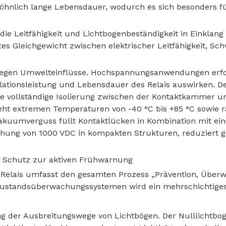
öhnlich lange Lebensdauer, wodurch es sich besonders f
die Leitfähigkeit und Lichtbogenbeständigkeit in Einklang
tes Gleichgewicht zwischen elektrischer Leitfähigkeit, S
e gegen Umwelteinflüsse. Hochspannungsanwendungen erf
olationsleistung und Lebensdauer des Relais auswirken. D
ine vollständige Isolierung zwischen der Kontaktkammer
teht extremen Temperaturen von -40 °C bis +85 °C sowie 
Vakuumverguss füllt Kontaktlücken in Kombination mit e
hung von 1000 VDC in kompakten Strukturen, reduziert gl
en Schutz zur aktiven Frühwarnung
Relais umfasst den gesamten Prozess „Prävention, Überw
Zustandsüberwachungssystemen wird ein mehrschichtiges 
ng der Ausbreitungswege von Lichtbögen. Der Nulllichtbog