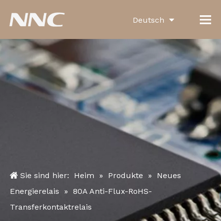
Deutsch
English
العربية
Français
Pусский
Español
Português
Italiano
Sie sind hier:
Heim
»
Produkte
»
Neues
한국어
Energierelais
»
80A Anti-Flux-RoHS-
Transferkontaktrelais
Türk dili