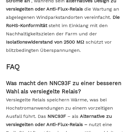
Ströme an
, während sein
alternatives Design zu
versiegelten oder Anti-Flux-Relais
die Wartung an
abgelegenen Windparkstandorten vereinfacht.
Die
RoHS-Konformität
steht im Einklang mit den
Nachhaltigkeitszielen der Farm und der
Isolationswiderstand von 2500 MΩ
schützt vor
blitzbedingten Überspannungen.
FAQ
Was macht den NNC93F zu einer besseren
Wahl als versiegelte Relais?
Versiegelte Relais speichern Wärme, was bei
Hochstromanwendungen zu einem vorzeitigen
Ausfall führt. Das
NNC93F
– als
Alternative zu
versiegelten oder Anti-Flux-Relais –
nutzt eine